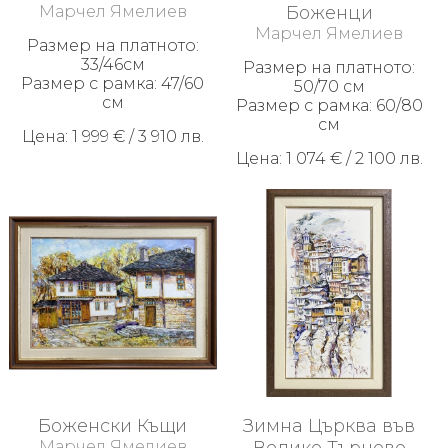
Марчел Ямелиев
Боженци
Марчел Ямелиев
Размер на платното:
33/46см
Размер на платното:
Размер с рамка: 47/60
50/70 см
см
Размер с рамка: 60/80
см
Цена: 1 999 € / 3 910 лв.
Цена: 1 074 € / 2 100 лв.
Боженски Къщи
Зимна Църква във
Марчел Ямелиев
Велико Търново