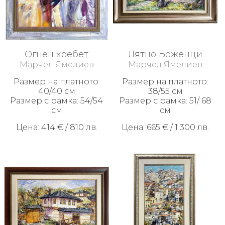
ИЗКУСТВО
Плащане
Огнен хребет
Лятно Боженци
и
Марчел Ямелиев
Марчел Ямелиев
доставка
Размер на платното:
Размер на платното:
Контакти
40/40 см
38/55 см
Размер с рамка: 54/54
Размер с рамка: 51/ 68
За
см
см
Нас
Цена: 414 € / 810 лв.
Цена: 665 € / 1 300 лв.
Как
да
поръчам
Условия
за
ползване
Безопасно
пазаруване