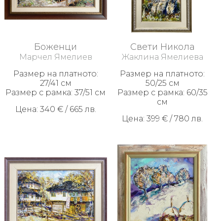
Видеа
Политика
за
Боженци
Свети Никола
Бисквитки
Марчел Ямелиев
Жаклина Ямелиева
Политика
Размер на платното:
Размер на платното:
за
27/41 см
50/25 см
поверителност
Размер с рамка: 37/51 см
Размер с рамка: 60/35
см
Цена: 340 € / 665 лв.
Връщане
Цена: 399 € / 780 лв.
и
рекламация
+359
888
254
559
marchel@yameliev.com