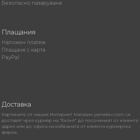
Безопасно пазаруване
Плащания
Наложен платеж
Плащане с карта
PayPal
Доставка
Картините от нашия Интернет Магазин yameliev.com се
доставят чрез куриер на "Еконт" до посоченият от клиента
адрес или до офиса на избраната от клиента куриерска
фирма.