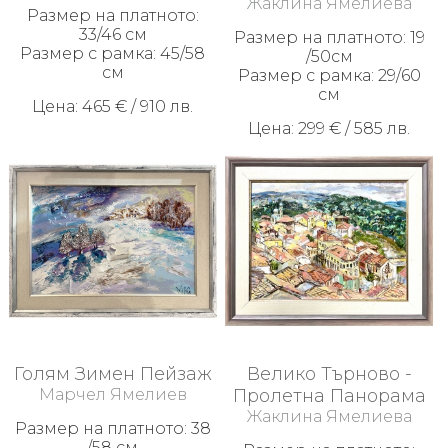
Жаклина Ямелиева
Размер на платното:
33/46 см
Размер на платното: 19
Размер с рамка: 45/58
/50см
см
Размер с рамка: 29/60
см
Цена: 465 € / 910 лв.
Цена: 299 € / 585 лв.
Голям Зимен Пейзаж
Велико Търново -
Марчел Ямелиев
Пролетна Панорама
Жаклина Ямелиева
Размер на платното: 38
/58 см