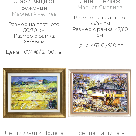
Стари Къщи от
Летен Пейзаж
Боженци
Марчел Ямелиев
Марчел Ямелиев
Размер на платното:
33/46 см
Размер на платното:
Размер с рамка: 47/60
50/70 см
см
Размер с рамка:
68/88см
Цена: 465 € / 910 лв.
Цена: 1 074 € / 2 100 лв.
Летни Жълти Полета
Есенна Тишина в