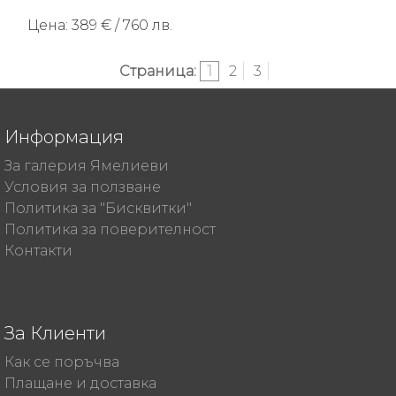
Цена: 389 € / 760 лв.
Страница:
1
2
3
Информация
За галерия Ямелиеви
Условия за ползване
Политика за "Бисквитки"
Политика за поверителност
Контакти
За Клиенти
Как се поръчва
Плащане и доставка