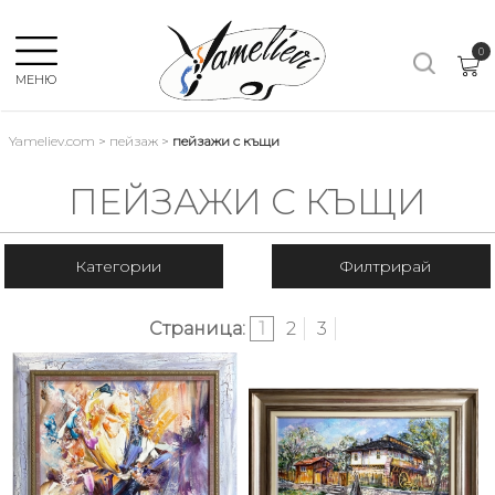
×
0
МЕНЮ
Yameliev.com
>
пейзаж
>
пейзажи с къщи
Език:
ПЕЙЗАЖИ С КЪЩИ
ВСИЧКИ
Категории
Филтрирай
ПЕЙЗАЖ
Страница:
1
2
3
КОМПОЗИЦИЯ
НАТЮРМОРТ
АБСТРАКТ
ЛОДКИ