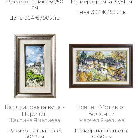
Размер с рамка: 50/50
Размер с рамка: 37/51см
см
Цена: 304 € / 595 лв.
Цена: 504 € / 985 лв.
Балдуиновата кула -
Есенен Мотив от
Царевец
Боженци
Жаклина Ямелиева
Марчел Ямелиев
Размер на платното:
Размер на платното:
30/13см
30/50 см