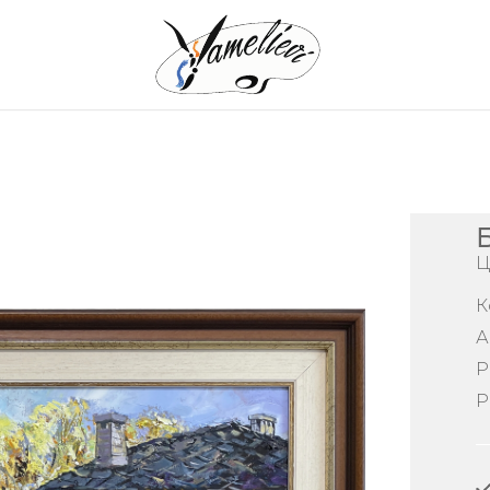
Т
МОРТИ
РМОРТИ
Ц
К
А
Р
Р
КТНИ