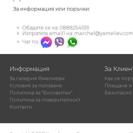
За информация или поръчки:
Обадете се на: 0888254559
Изпратете email1 на:
marchel@yameliev.co
Чат по:
Информация
За Клиен
За галерия Ямелиеви
Как се пор
Условия за ползване
Плащане и 
Политика за "Бисквитки"
Безопасно
Политика за поверителност
Контакти