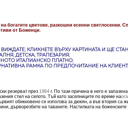
т на богатите цветове, разкошни есенни светлосенки. 
тиви от Боженци.
Я ВИЖДАТЕ; КЛИКНЕТЕ ВЪРХУ КАРТИНАТА И ЩЕ СТ
ЛНЯ; ДЕТСКА; ТРАПЕЗАРИЯ;
НОТО ИТАЛИАНСКО ПЛАТНО;
РНАТИВНА РАМКА ПО ПРЕДПОЧИТАНИЕ НА КЛИЕНТ
ски резерват през
1964
г. По тази причина в него е запазена
азения стил на селото. Тъй като заселниците по време на
ос
 Първият обикновено се използва за дюкян, а във втория са
амини, дърворезбите на таваните. Настилката на боженскит