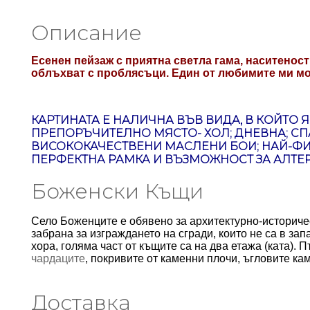
Описание
Есенен пейзаж с приятна светла гама, наситенос
облъхват с проблясъци. Един от любимите ми мо
КАРТИНАТА Е НАЛИЧНА ВЪВ ВИДА, В КОЙТО 
ПРЕПОРЪЧИТЕЛНО МЯСТО- ХОЛ; ДНЕВНА; СПА
ВИСОКОКАЧЕСТВЕНИ МАСЛЕНИ БОИ; НАЙ-ФИ
ПЕРФЕКТНА РАМКА И ВЪЗМОЖНОСТ ЗА АЛТЕ
Боженски Къщи
Село Боженците е обявено за архитектурно-историче
забрана за изграждането на сгради, които не са в зап
хора, голяма част от къщите са на два етажа (ката).
чардаците
, покривите от каменни плочи, ъгловите к
Доставка