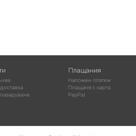
m
ти
Плащания
ъчва
Наложен платеж
доставка
Плащане с карта
 пазаруване
PayPal