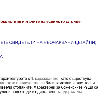
Спокойствие и лъчите на есенното слънце
АНЕТЕ СВИДЕТЕЛИ НА НЕОЧАКВАНИ ДЕТАЙЛИ;
А;
 архитектурата от
Възраждането
, като съществува
манското владичество
са били заможни и влиятелни
 живеели стопаните. Характерни за боженските къщи са
е улици навсякъде е единствено
калдъръмена
.