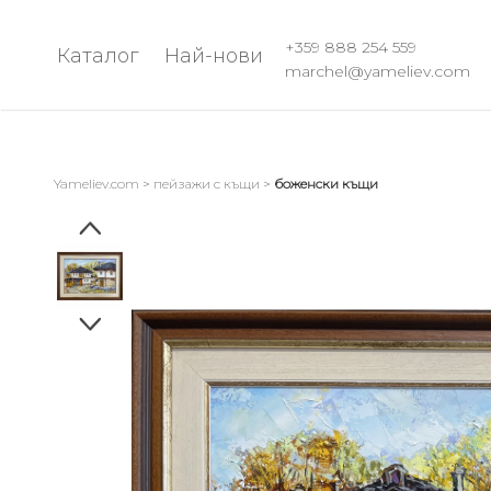
+359 888 254 559
Каталог
Най-нови
marchel@yameliev.com
ВСИЧКИ
НАТЮРМОР
КАРТИНИ БЕСТ
БУКЕТИ ЦВЕТЯ
ПРОЛЕТНИ
Yameliev.com
>
пейзажи с къщи
>
боженски къщи
НАТЮРМОРТИ
ПЕЙЗАЖ
ЛЕТНИ НАТЮР
МОРСКИ ПЕЙЗАЖИ
ЕСЕННИ НАТЮ
ПЕЙЗАЖИ С КЪЩИ
ПЛОДОВЕ
ЗИМНИ ПЕЙЗАЖИ
ПРИРОДНИ ПЕЙЗАЖИ
АБСТРАКТ
ЛЕТНИ ПЕЙЗАЖИ
ГОЛО ТЯЛО
МАНАСТИРИ
СЕЗОНИ
ДРУГИ АБСТРА
КОМПОЗИЦИЯ
КАРТИНИ
ФИГУРАЛНА
КОМПОЗИЦИЯ
ЛОДКИ
ЖИВОТНИ