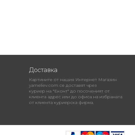
Доставка
Картините от нашия Интернет Магазин
yameliev.com се доставят чрез
куриер на "Еконт" до посоченият от
клиента адрес или до офиса на избраната
от клиента куриерска фирма.