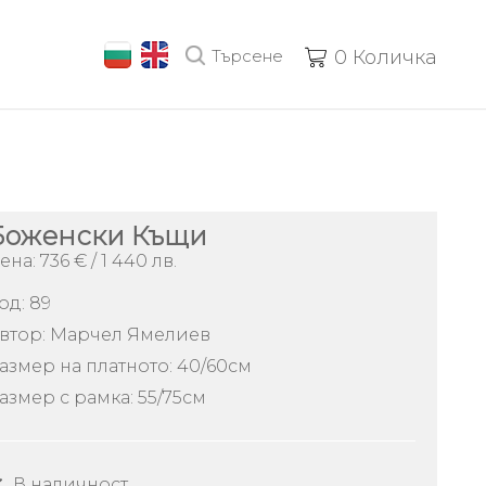
Търсене
0
Количка
Боженски Къщи
ена: 736 € / 1 440 лв.
од:
89
втор: Марчел Ямелиев
азмер на платното: 40/60см
азмер с рамка: 55/75см
В наличност