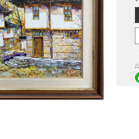
ДКИ
И
Д