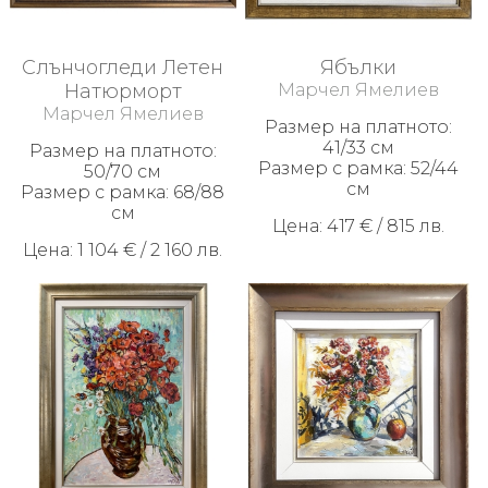
Видеа
Слънчогледи Летен
Ябълки
Политика
Натюрморт
Марчел Ямелиев
за
Марчел Ямелиев
Бисквитки
Размер на платното:
41/33 см
Размер на платното:
Политика
Размер с рамка: 52/44
50/70 см
за
см
Размер с рамка: 68/88
поверителност
см
Цена: 417 € / 815 лв.
Връщане
Цена: 1 104 € / 2 160 лв.
и
рекламация
+359
888
254
559
marchel@yameliev.com