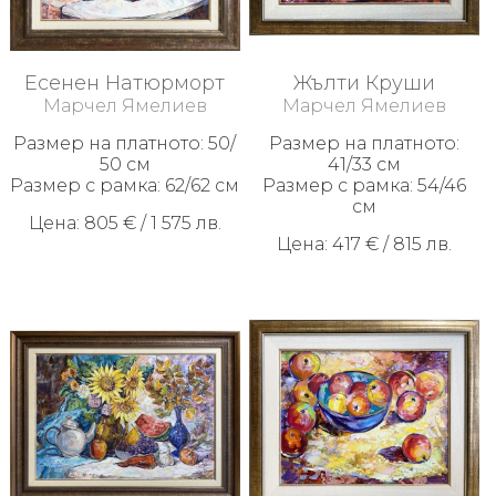
ИЗКУСТВО
Есенен Натюрморт
Жълти Круши
Плащане
Марчел Ямелиев
Марчел Ямелиев
и
Размер на платното: 50/
Размер на платното:
доставка
50 см
41/33 см
Размер с рамка: 62/62 см
Размер с рамка: 54/46
Контакти
см
Цена: 805 € / 1 575 лв.
За
Цена: 417 € / 815 лв.
Нас
Как
да
поръчам
Условия
за
ползване
Безопасно
пазаруване