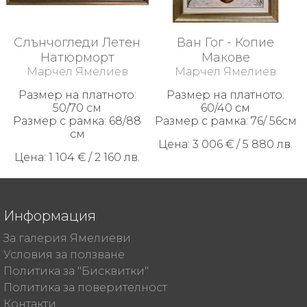
Видеа
Слънчогледи Летен
Ван Гог - Копие
Политика
Натюрморт
Макове
за
Марчел Ямелиев
Марчел Ямелиев
Бисквитки
Размер на платното:
Размер на платното:
Политика
50/70 см
60/40 см
за
Размер с рамка: 68/88
Размер с рамка: 76/ 56см
поверителност
см
Цена: 3 006 € / 5 880 лв.
Връщане
Цена: 1 104 € / 2 160 лв.
и
рекламация
+359
Информация
888
254
За галерия Ямелиеви
559
Условия за ползване
Политика за "Бисквитки"
marchel@yameliev.com
Политика за поверителност
Контакти