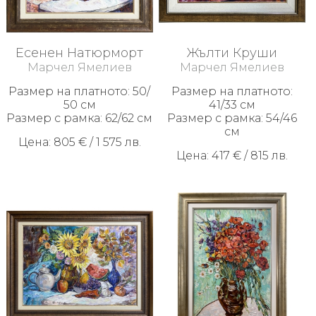
ИЗКУСТВО
Есенен Натюрморт
Жълти Круши
Плащане
Марчел Ямелиев
Марчел Ямелиев
и
Размер на платното: 50/
Размер на платното:
доставка
50 см
41/33 см
Размер с рамка: 62/62 см
Размер с рамка: 54/46
Контакти
см
Цена: 805 € / 1 575 лв.
За
Цена: 417 € / 815 лв.
Нас
Как
да
поръчам
Условия
за
ползване
Безопасно
пазаруване