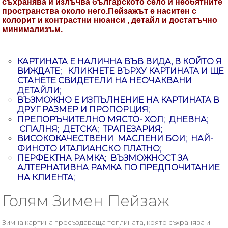
съхранява и излъчва българското село и необятните
пространства около него.Пейзажът е наситен с
колорит и контрастни нюанси , детайл и достатъчно
минимализъм.
КАРТИНАТА Е НАЛИЧНА ВЪВ ВИДА, В КОЙТО Я
ВИЖДАТЕ; КЛИКНЕТЕ ВЪРХУ КАРТИНАТА И ЩЕ
СТАНЕТЕ СВИДЕТЕЛИ НА НЕОЧАКВАНИ
ДЕТАЙЛИ;
ВЪЗМОЖНО Е ИЗПЪЛНЕНИЕ НА КАРТИНАТА В
ДРУГ РАЗМЕР И ПРОПОРЦИЯ;
ПРЕПОРЪЧИТЕЛНО МЯСТО- ХОЛ; ДНЕВНА;
СПАЛНЯ; ДЕТСКА; ТРАПЕЗАРИЯ;
ВИСОКОКАЧЕСТВЕНИ МАСЛЕНИ БОИ; НАЙ-
ФИНОТО ИТАЛИАНСКО ПЛАТНО;
ПЕРФЕКТНА РАМКА; ВЪЗМОЖНОСТ ЗА
АЛТЕРНАТИВНА РАМКА ПО ПРЕДПОЧИТАНИЕ
НА КЛИЕНТА;
Голям Зимен Пейзаж
Зимна картина пресъздаваща топлината, която съхранява и