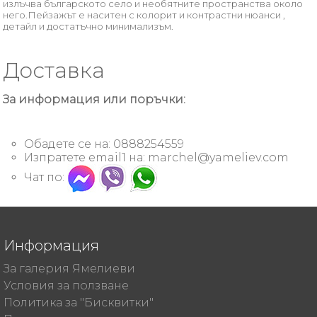
излъчва българското село и необятните пространства около
него.Пейзажът е наситен с колорит и контрастни нюанси ,
детайл и достатъчно минимализъм.
Доставка
За информация или поръчки:
Обадете се на: 0888254559
Изпратете email1 на:
marchel@yameliev.com
Чат по:
Информация
За галерия Ямелиеви
Условия за ползване
Политика за "Бисквитки"