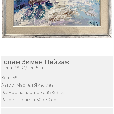
ИЗКУСТВО
Плащане
и
доставка
Контакти
За
Нас
Голям Зимен Пейзаж
Цена: 739 € / 1 445 лв.
Как
да
поръчам
Код:
159
Автор: Марчел Ямелиев
Условия
за
Размер на платното: 38 /58 см
ползване
Размер с рамка: 50 / 70 см
Безопасно
пазаруване