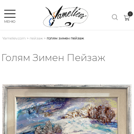
×
0
МЕНЮ
Yameliev.com
>
пейзаж
>
голям зимен пейзаж
Език:
Голям Зимен Пейзаж
ВСИЧКИ
ПЕЙЗАЖ
КОМПОЗИЦИЯ
НАТЮРМОРТ
АБСТРАКТ
ЛОДКИ