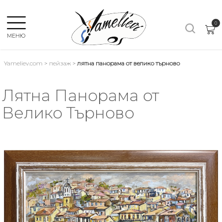
×
0
МЕНЮ
Yameliev.com
>
пейзаж
>
лятна панорама от велико търново
Език:
Лятна Панорама от
Велико Търново
ВСИЧКИ
ПЕЙЗАЖ
КОМПОЗИЦИЯ
НАТЮРМОРТ
АБСТРАКТ
ЛОДКИ