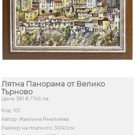
ИЗКУСТВО
Плащане
и
доставка
Контакти
За
Нас
Как
Лятна Панорама от Велико
да
Търново
поръчам
Цена: 381 € / 745 лв.
Условия
за
Код:
101
ползване
Автор: Жаклина Ямелиева
Безопасно
Размер на платното: 30/40см
пазаруване