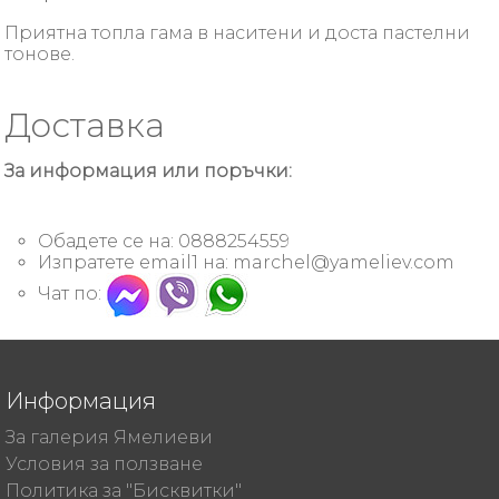
Приятна топла гама в наситени и доста пастелни
тонове.
Доставка
За информация или поръчки:
Обадете се на: 0888254559
Изпратете email1 на:
marchel@yameliev.com
Чат по:
Информация
За галерия Ямелиеви
Условия за ползване
Политика за "Бисквитки"