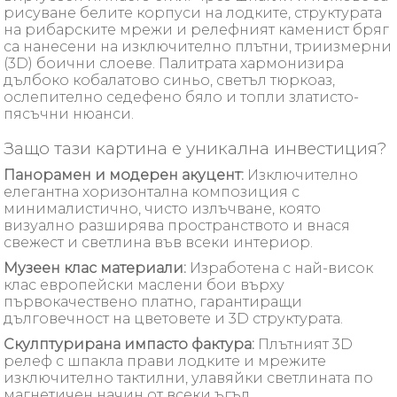
рисуване белите корпуси на лодките, структурата
на рибарските мрежи и релефният каменист бряг
са нанесени на изключително плътни, триизмерни
(3D) боични слоеве. Палитрата хармонизира
дълбоко кобалатово синьо, светъл тюркоаз,
ослепително седефено бяло и топли златисто-
пясъчни нюанси.
Защо тази картина е уникална инвестиция?
Панорамен и модерен акуцент:
Изключително
елегантна хоризонтална композиция с
минималистично, чисто излъчване, която
визуално разширява пространството и внася
свежест и светлина във всеки интериор.
Музеен клас материали:
Изработена с най-висок
клас европейски маслени бои върху
първокачествено платно, гарантиращи
дълговечност на цветовете и 3D структурата.
Скулптурирана импасто фактура:
Плътният 3D
релеф с шпакла прави лодките и мрежите
изключително тактилни, улавяйки светлината по
магнетичен начин от всеки ъгъл.