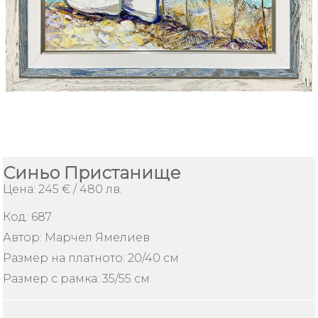
ИЗКУСТВО
Плащане
и
доставка
Контакти
За
Нас
Синьо Пристанище
Цена: 245 € / 480 лв.
Как
да
поръчам
Код:
687
Автор: Марчел Ямелиев
Условия
за
Размер на платното: 20/40 см
ползване
Размер с рамка: 35/55 см
Безопасно
пазаруване