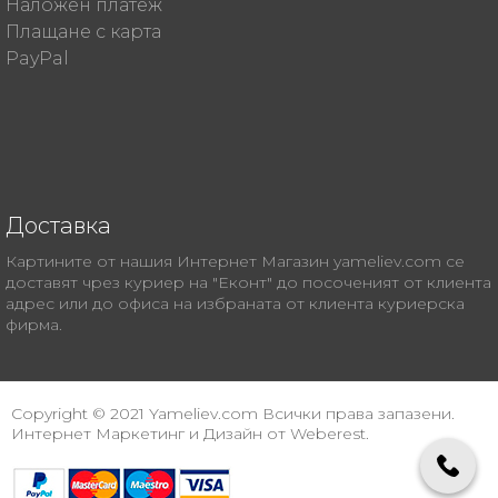
Наложен платеж
Плащане с карта
PayPal
Доставка
Картините от нашия Интернет Магазин yameliev.com се
доставят чрез куриер на "Еконт" до посоченият от клиента
адрес или до офиса на избраната от клиента куриерска
фирма.
Copyright © 2021 Yameliev.com Всички права запазени.
Интернет Маркетинг и Дизайн от Weberest.