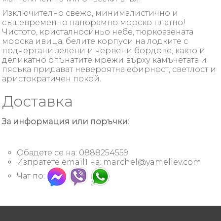
Изключително свежо, минималистично и
същевременно панорамно морско платно!
Чистото, кристалносиньо небе, тюркоазената
морска ивица, белите корпуси на лодките с
подчертани зелени и червени бордове, както и
деликатно опънатите мрежи върху камъчетата и
пясъка придават невероятна ефирност, светлост и
аристократичен покой.
Доставка
За информация или поръчки:
Обадете се на: 0888254559
Изпратете email1 на:
marchel@yameliev.com
Чат по: