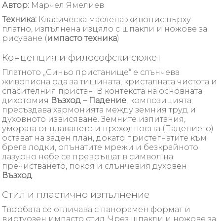
Автор:
Марчел Ямелиев
Техника:
Класическа маслена живопис върху
платно, изпълнена изцяло с шпакли и ножове за
рисуване (
импасто техника
)
Концепция и философски сюжет
Платното „Синьо пристанище“ е слънчева
живописна ода за тишината, кристалната чистота и
спасителния пристан. В контекста на основната
дихотомия
Възход – Падение
, композицията
пресъздава хармонията между земния труд и
духовното извисяване. Земните изпитания,
умората от плаването и преходността (Падението)
остават на заден план, докато пристегнатите към
брега лодки, опънатите мрежи и безкрайното
лазурно небе се превръщат в символ на
пречистването, покоя и слънчевия духовен
Възход
.
Стил и пластично изпълнение
Творбата се отличава с панорамен формат и
виртуозен импасто стил. Чрез шпакли и ножове за