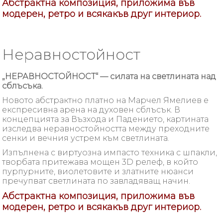
Абстрактна композиция, приложима във
модерен, ретро и всякакъв друг интериор.
Неравностойност
„НЕРАВНОСТОЙНОСТ“ — силата на светлината над
сблъсъка.
Новото абстрактно платно на Марчел Ямелиев е
експресивна арена на духовен сблъсък. В
концепцията за Възхода и Падението, картината
изследва неравностойността между преходните
сенки и вечния устрем към светлината.
Изпълнена с виртуозна импасто техника с шпакли,
творбата притежава мощен 3D релеф, в който
пурпурните, виолетовите и златните нюанси
пречупват светлината по завладяващ начин.
Абстрактна композиция, приложима във
модерен, ретро и всякакъв друг интериор.