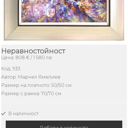
ИЗКУСТВО
Плащане
и
доставка
Контакти
Неравностойност
Цена: 808 € / 1 580 лв.
За
Нас
Код:
933
Как
Автор: Марчел Ямелиев
да
Размер на платното: 50/50 см
поръчам
Размер с рамка: 70/70 см
Условия
за
ползване
В наличност
Безопасно
пазаруване
Добави в количката