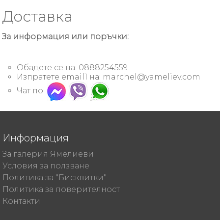
Доставка
За информация или поръчки:
Обадете се на: 0888254559
Изпратете email1 на:
marchel@yameliev.com
Чат по:
Информация
За галерия Ямелиеви
Условия за ползване
Политика за "Бисквитки"
Политика за поверителност
Контакти