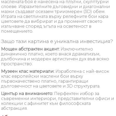
маслената боя е нанесена на плътни, скулптурни
слоеве. Изразителните дъговидни и диагонални
мазки създават осезаем триизмерен (3D) обем.
Играта на светлината върху релефните бои кара
цветовете да вибрират и да променят своето
излъчване според ъгъла на осветеност в
помещението.
Защо тази картина е уникална инвестиция?
Мощен абстрактен акцент:
Изключително
динамично платно, което внася драматизъм,
дълбочина и модерен артистичен дух във всяко
пространство.
Музеен клас материали:
Изработена с най-висок
клас европейски маслени бои върху
първокачествено платно, гарантиращи
дълговечност на цветовете и 3D структурата.
Център на вниманието:
Перфектен избор за
съвременни интериори, представителни офиси и
колекции с афинитет към философската
абстракция.