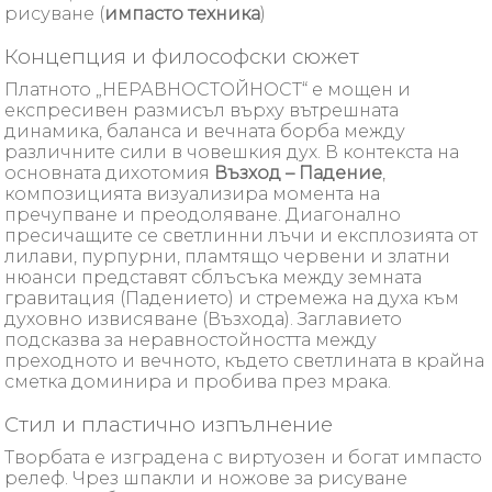
рисуване (
импасто техника
)
Концепция и философски сюжет
Платното „НЕРАВНОСТОЙНОСТ“ е мощен и
експресивен размисъл върху вътрешната
динамика, баланса и вечната борба между
различните сили в човешкия дух. В контекста на
основната дихотомия
Възход – Падение
,
композицията визуализира момента на
пречупване и преодоляване. Диагонално
пресичащите се светлинни лъчи и експлозията от
лилави, пурпурни, пламтящо червени и златни
нюанси представят сблъсъка между земната
гравитация (Падението) и стремежа на духа към
духовно извисяване (Възхода). Заглавието
подсказва за неравностойността между
преходното и вечното, където светлината в крайна
сметка доминира и пробива през мрака.
Стил и пластично изпълнение
Творбата е изградена с виртуозен и богат импасто
релеф. Чрез шпакли и ножове за рисуване