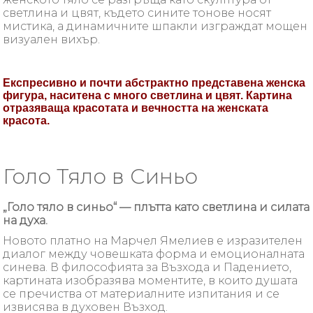
светлина и цвят, където сините тонове носят
мистика, а динамичните шпакли изграждат мощен
визуален вихър.
Експресивно и почти абстрактно представена женска
фигура, наситена с много светлина и цвят. Картина
отразяваща красотата и вечността на женската
красота.
Голо Тяло в Синьо
„Голо тяло в синьо“ — плътта като светлина и силата
на духа.
Новото платно на Марчел Ямелиев е изразителен
диалог между човешката форма и емоционалната
синева. В философията за Възхода и Падението,
картината изобразява моментите, в които душата
се пречиства от материалните изпитания и се
извисява в духовен Възход.