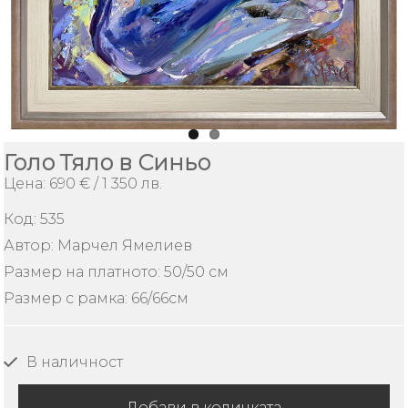
ИЗКУСТВО
Плащане
и
доставка
Контакти
Голо Тяло в Синьо
Цена: 690 € / 1 350 лв.
За
Нас
Код:
535
Как
Автор: Марчел Ямелиев
да
Размер на платното: 50/50 см
поръчам
Размер с рамка: 66/66см
Условия
за
ползване
В наличност
Безопасно
пазаруване
Добави в количката