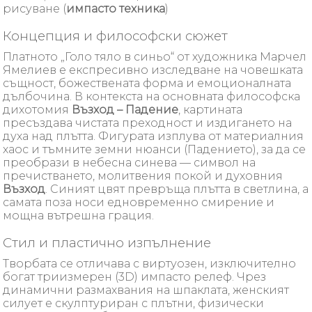
рисуване (
импасто техника
)
Концепция и философски сюжет
Платното „Голо тяло в синьо“ от художника Марчел
Ямелиев е експресивно изследване на човешката
същност, божествената форма и емоционалната
дълбочина. В контекста на основната философска
дихотомия
Възход – Падение
, картината
пресъздава чистата преходност и издигането на
духа над плътта. Фигурата изплува от материалния
хаос и тъмните земни нюанси (Падението), за да се
преобрази в небесна синева — символ на
пречистването, молитвения покой и духовния
Възход
. Синият цвят превръща плътта в светлина, а
самата поза носи едновременно смирение и
мощна вътрешна грация.
Стил и пластично изпълнение
Творбата се отличава с виртуозен, изключително
богат триизмерен (3D) импасто релеф. Чрез
динамични размахвания на шпаклата, женският
силует е скулптуриран с плътни, физически