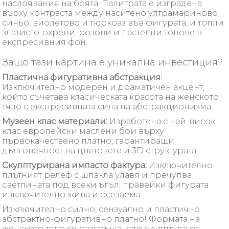
наслоявания на боята. Палитрата е изградена
върху контраста между наситено ултрамариново
синьо, виолетово и тюркоаз във фигурата, и топли
златисто-охрени, розови и пастелни тонове в
експресивния фон.
Защо тази картина е уникална инвестиция?
Пластична фигуративна абстракция:
Изключително модерен и драматичен акцент,
който съчетава класическата красота на женското
тяло с експресивната сила на абстракционизма.
Музеен клас материали:
Изработена с най-висок
клас европейски маслени бои върху
първокачествено платно, гарантиращи
дълговечност на цветовете и 3D структурата.
Скулптурирана импасто фактура:
Изключително
плътният релеф с шпакла улавя и пречупва
светлината под всеки ъгъл, правейки фигурата
изключително жива и осезаема.
Изключително силно, сензуално и пластично
абстрактно-фигуративно платно! Формата на
женското тяло се разгръща като скулптура от