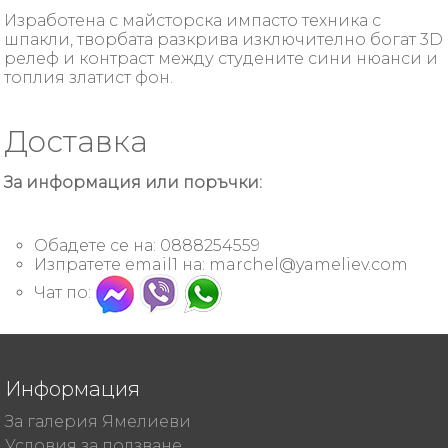
Изработена с майсторска импасто техника с
шпакли, творбата разкрива изключително богат 3D
релеф и контраст между студените сини нюанси и
топлия златист фон.
Доставка
За информация или поръчки:
Обадете се на: 0888254559
Изпратете email1 на:
marchel@yameliev.com
Чат по:
Информация
За галерия Ямелиеви
Условия за ползване